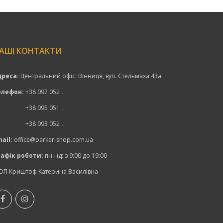
АШІ КОНТАКТИ
дреса:
Центральний офіс: Вінниця, вул. Стельмаха 43а
елефон:
+38 097 052 00 52
показати номер
+38 095 051 00 52
показати номер
+38 093 052 00 52
показати номер
ail:
office@parker-shop.com.ua
рафік роботи:
пн-нд: з 9:00 до 19:00
ОП Криштоф Катерина Василівна