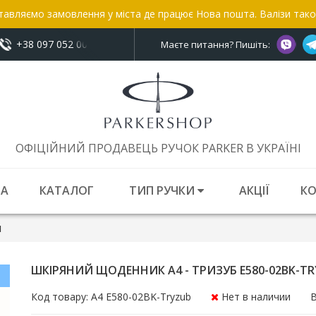
тавляємо замовлення у міста де працює Нова пошта. Валізи так
+38 097 052 00 52
показати номер
Маєте питання? Пишіть:
ОФІЦІЙНИЙ ПРОДАВЕЦЬ РУЧОК PARKER В УКРАЇНІ
НА
КАТАЛОГ
ТИП РУЧКИ
АКЦІЇ
К
И
ШКІРЯНИЙ ЩОДЕННИК A4 - ТРИЗУБ E580-02BK-T
Код товару: A4 E580-02BK-Tryzub
Нет в наличии
В