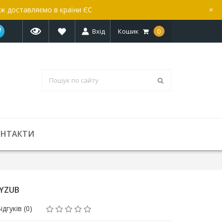
ож доставляємо в країни ЄС
×
Вхід
Кошик
0
ОНТАКТИ
RYZUB
ідгуків (0)