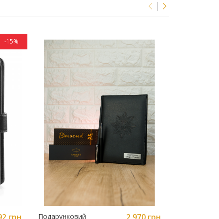
-15%
92 грн
Подарунковий
2 970 грн
Шкіряний Бі