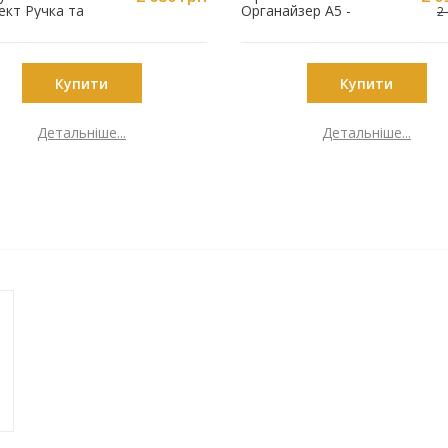
ект Ручка та
Органайзер A5 -
2
ник з
Феміда 249027-05-BK-
юванням Поліція
FEMIDA
Silver-A5-05BK
Купити
Купити
Детальніше...
Детальніше...