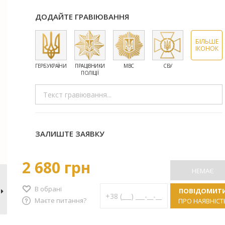
ДОДАЙТЕ ГРАВІЮВАННЯ
БІЛЬШЕ
ІКОНОК
ГЕРБ УКРАЇНИ
ПРАЦІВНИКИ
МВС
СБУ
ЗСУ
ПОЛІЦІЇ
ЗАЛИШТЕ ЗАЯВКУ
2 680 грн
НЕМАЄ
В обрані
ПОВІДОМИТ
Маєте питання?
ПРО НАЯВНІСТ