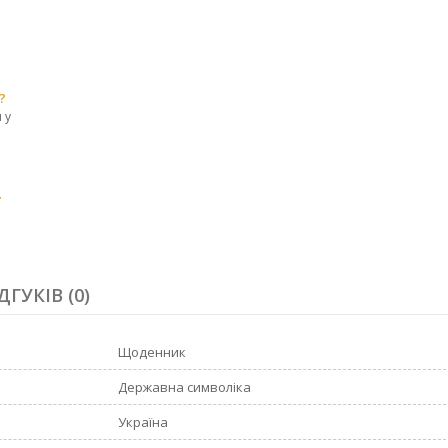
?
 у
r
ДГУКІВ (0)
Щоденник
Державна символіка
Україна