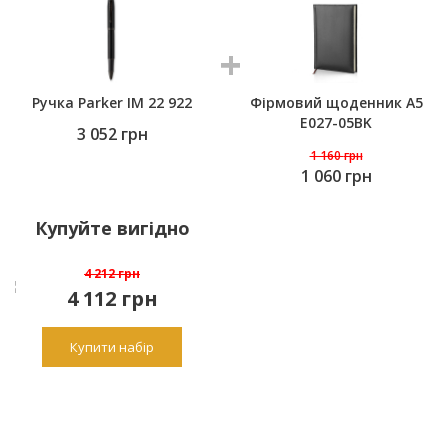
Ручка Parker IM 22 922
Фірмовий щоденник A5
E027-05BK
3 052
грн
1 160
грн
1 060 грн
Купуйте вигідно
4 212 грн
4 112
грн
Купити набір