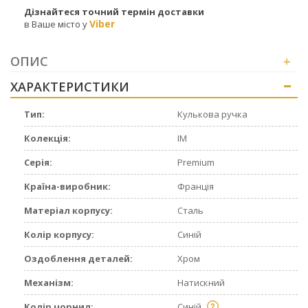
Дізнайтеся точний термін доставки
Viber
в Ваше місто у
ОПИС
+
ХАРАКТЕРИСТИКИ
+
Тип:
Кулькова ручка
Колекція:
IM
Серія:
Premium
Країна-виробник:
Франція
Матеріал корпусу:
Сталь
Колір корпусу:
Синій
Оздоблення деталей:
Хром
Механізм:
Натискний
Колір чорнил:
Синій