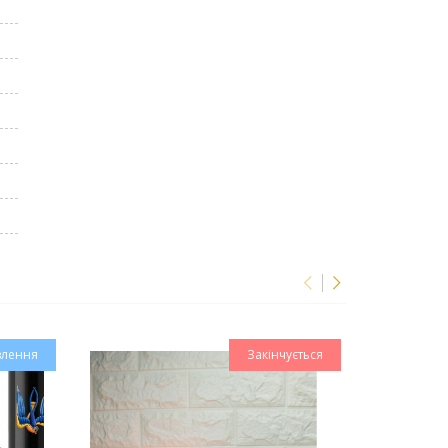
влення
Закінчується