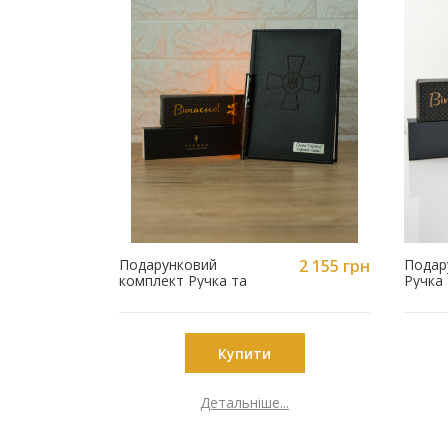
Подарунковий
2 155 грн
Подар
комплект Ручка та
Ручка
Щоденник з
граві
гравіюванням ЗСУ
E027-
WM-A5-05BK
Купити
Детальніше...