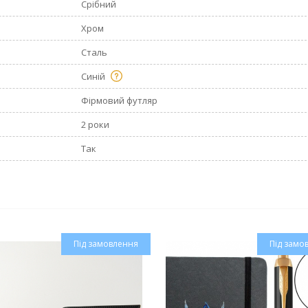
Срібний
Хром
Сталь
Синій
Фірмовий футляр
2 роки
Так
Під замовлення
Під замо