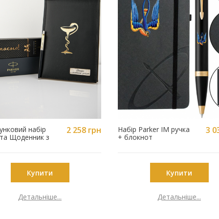
унковий набір
2 258 грн
Набір Parker IM ручка
3 0
 та Щоденник з
+ блокнот
юванням 79 032-
22032b24_T1230u
05BKG-MED
Купити
Купити
Детальніше...
Детальніше...