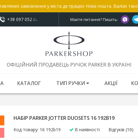
тавляємо замовлення у міста де працює Нова пошта. Валізи так
+38 097 052 00 52
показати номер
Маєте питання? Пишіть:
ОФІЦІЙНИЙ ПРОДАВЕЦЬ РУЧОК PARKER В УКРАЇНІ
НА
КАТАЛОГ
ТИП РУЧКИ
АКЦІЇ
К
НАБІР PARKER JOTTER DUOSETS 16 192B19
Код товару: 16 192b19
В наявності
Відгуків (10)