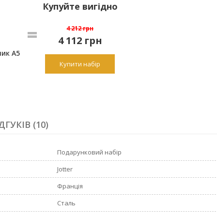
Купуйте вигідно
4 212 грн
4 112
грн
ик A5
Купити набір
ДГУКІВ (10)
Подарунковий набір
Jotter
Франція
Сталь