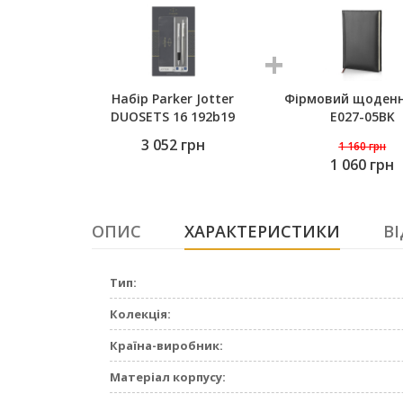
Набір Parker Jotter
Фірмовий щоденн
DUOSETS 16 192b19
E027-05BK
3 052
грн
1 160
грн
1 060 грн
ОПИС
ХАРАКТЕРИСТИКИ
ВІ
Тип:
Колекція:
Країна-виробник:
Матеріал корпусу: