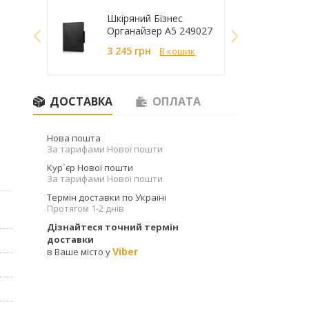
Шкіряний Бізнес
Органайзер A5 249027
3 245 грн
В кошик
Набір Parker Jotter
Чорнило синє Parker
DUOSETS 16 192b19
Quink 11 010BLU
ДОСТАВКА
ОПЛАТА
3 052
грн
545
грн
Нова пошта
За тарифами Нової пошти
Кур`єр Нової пошти
За тарифами Нової пошти
Термін доставки по Україні
Протягом 1-2 днів
Дізнайтеся точний термін
доставки
Viber
в Ваше місто у