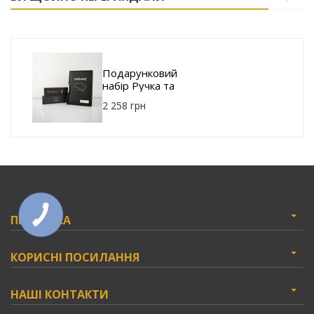
Подарунковий
набір Ручка та
Щоденник з
2 258 грн
гравіюванням 79
032-E027-05BKG-
UA
ПІДПИСКА
КОРИСНІ ПОСИЛАННЯ
НАШІ КОНТАКТИ