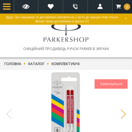
0
Друзі, ми працюємо та доставляємо замовлення у міста де працює Нова пошта.
×
Валізи також доставляємо в країни ЄС
ОФІЦІЙНИЙ ПРОДАВЕЦЬ РУЧОК PARKER В УКРАЇНІ
ГОЛОВНА
КАТАЛОГ
КОМПЛЕКТУЮЧІ
Закінчується