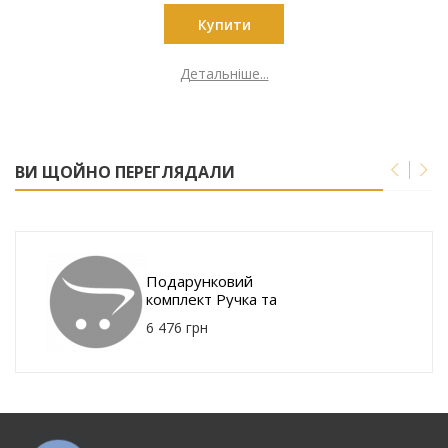
Купити
Детальніше...
ВИ ЩОЙНО ПЕРЕГЛЯДАЛИ
Подарунковий
комплект Ручка та
Щоденник з
6 476 грн
гравіюванням
Тризуб 22-011-A5
249027-05-BK-
TRYZUB