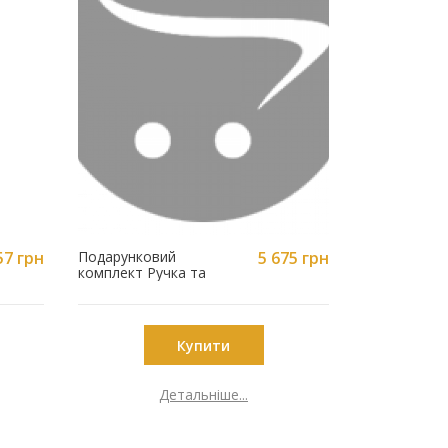
57 грн
Подарунковий
5 675 грн
Ручка Parker
комплект Ручка та
Premium 25 
Щоденник з
гравіюванням
Медицина 22-022-A5-
02BK
Купити
Детальніше...