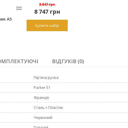
8 847 грн
8 747
грн
ик A5
Купити набір
ОМПЛЕКТУЮЧІ
ВІДГУКІВ (0)
Пір'яна ручка
Parker 51
Франція
Сталь + Пластик
Червоний
Паладій