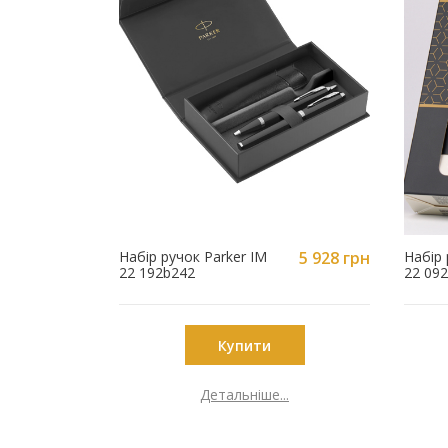
Набір ручок Parker IM
5 928 грн
Набір 
22 192b242
22 09
Купити
Детальніше...