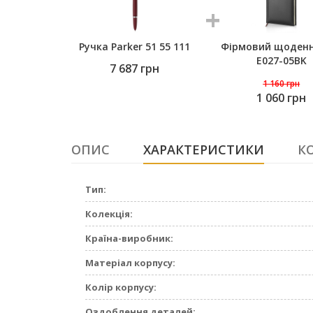
Ручка Parker 51 55 111
Фірмовий щоденн
E027-05BK
7 687
грн
1 160
грн
1 060 грн
ОПИС
ХАРАКТЕРИСТИКИ
К
Тип:
Колекція:
Країна-виробник:
Матеріал корпусу:
Колір корпусу:
Оздоблення деталей: