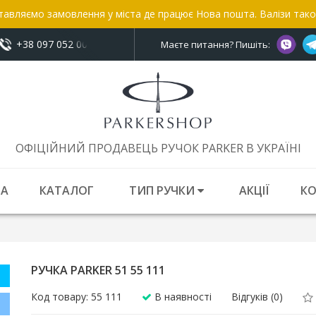
тавляємо замовлення у міста де працює Нова пошта. Валізи так
+38 097 052 00 52
показати номер
Маєте питання? Пишіть:
ОФІЦІЙНИЙ ПРОДАВЕЦЬ РУЧОК PARKER В УКРАЇНІ
НА
КАТАЛОГ
ТИП РУЧКИ
АКЦІЇ
К
РУЧКА PARKER 51 55 111
Код товару: 55 111
В наявності
Відгуків (0)