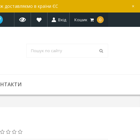
ож доставляємо в країни ЄС
×
Вхід
Кошик
0
ОНТАКТИ