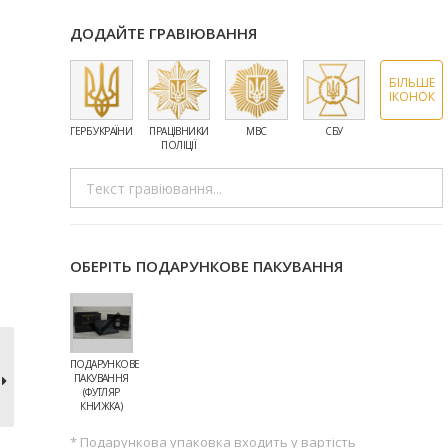
ДОДАЙТЕ ГРАВІЮВАННЯ
БІЛЬШЕ
ІКОНОК
ГЕРБ УКРАЇНИ
ПРАЦІВНИКИ
МВС
СБУ
ЗСУ
ПОЛІЦІЇ
ОБЕРІТЬ ПОДАРУНКОВЕ ПАКУВАННЯ
ПОДАРУНКОВЕ
ПАКУВАННЯ
(ФУТЛЯР
КНИЖКА)
* Подарункова упаковка входить у вартість