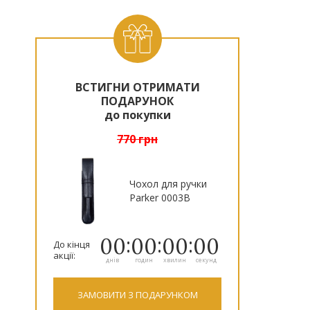
ВСТИГНИ ОТРИМАТИ
ДСНС
БЮРО
КАРНИЙ
ПРАЦІВНИКИ
ОГП
ДСР
ПОДАРУНОК
РОЗСЛІДУВАНЬ
РОЗШУК
ПРОКУРАТУРИ
до покупки
770 грн
Чохол для ручки
Parker 0003B
00
00
00
00
До кінця
акції:
днів
годин
хвилин
секунд
ЗАМОВИТИ З ПОДАРУНКОМ