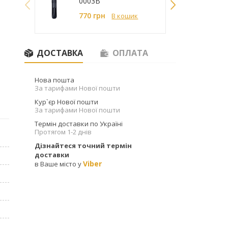
0003B
770 грн
В кошик
Ручка Parker 51 55 111
Чорнило синє Parker
Quink 11 010BLU
7 687
грн
ДОСТАВКА
ОПЛАТА
545
грн
Нова пошта
За тарифами Нової пошти
Кур`єр Нової пошти
За тарифами Нової пошти
Термін доставки по Україні
Протягом 1-2 днів
Дізнайтеся точний термін
доставки
Viber
в Ваше місто у