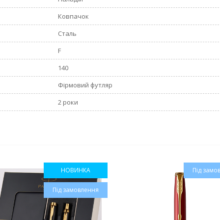
Ковпачок
Сталь
F
140
Фірмовий футляр
2 роки
НОВИНКА
Під замо
Під замовлення