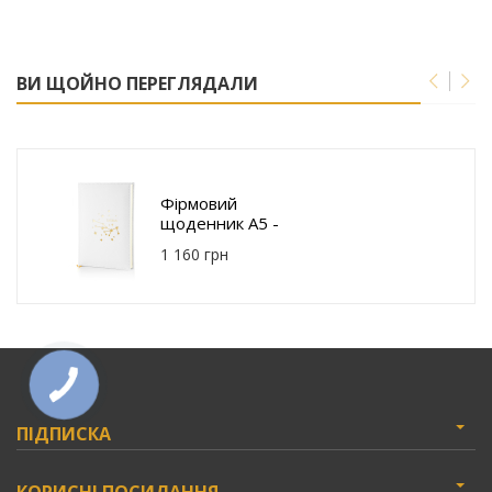
ВИ ЩОЙНО ПЕРЕГЛЯДАЛИ
Фірмовий
щоденник A5 -
Телець E027-
1 160 грн
05W-Taurus
ПІДПИСКА