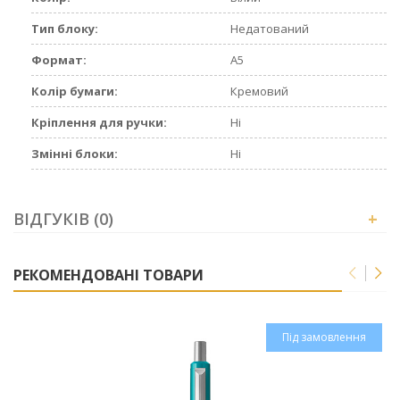
Тип блоку:
Недатований
Формат:
А5
Колір бумаги:
Кремовий
Кріплення для ручки:
Ні
Змінні блоки:
Ні
ВІДГУКІВ (0)
+
РЕКОМЕНДОВАНІ ТОВАРИ
Під замовлення