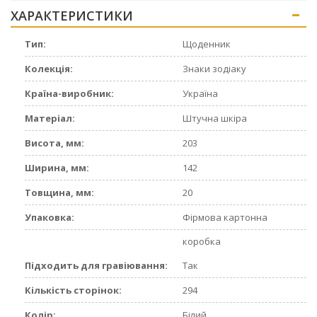
ХАРАКТЕРИСТИКИ
+
Тип:
Щоденник
Колекція:
Знаки зодіаку
Країна-виробник:
Україна
Матеріал:
Штучна шкіра
Висота, мм:
203
Ширина, мм:
142
Товщина, мм:
20
Упаковка:
Фірмова картонна
коробка
Підходить для гравіювання:
Так
Кількість сторінок:
294
Колір:
Білий