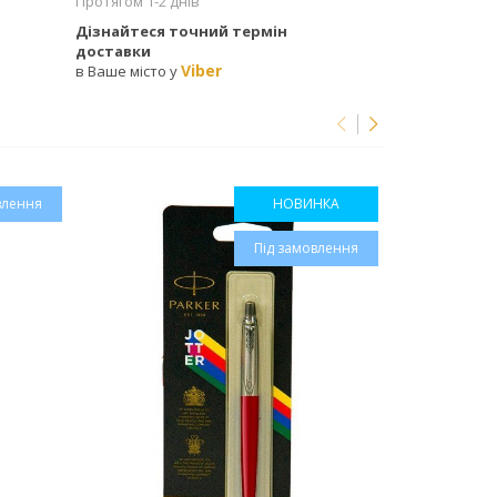
Протягом 1-2 днів
Дізнайтеся точний термін
доставки
Viber
в Ваше місто у
влення
НОВИНКА
Під замовлення