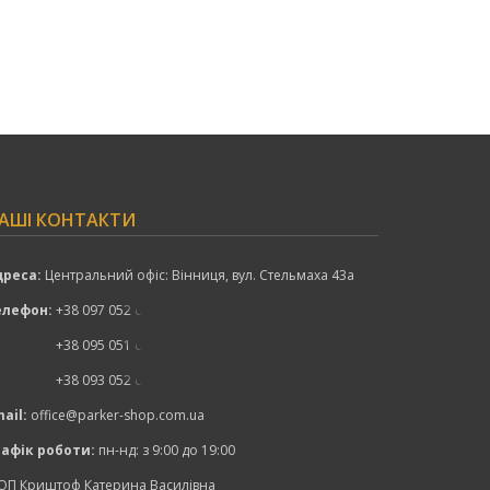
АШІ КОНТАКТИ
дреса:
Центральний офіс: Вінниця, вул. Стельмаха 43а
елефон:
+38 097 052 00 52
показати номер
+38 095 051 00 52
показати номер
+38 093 052 00 52
показати номер
ail:
office@parker-shop.com.ua
рафік роботи:
пн-нд: з 9:00 до 19:00
ОП Криштоф Катерина Василівна