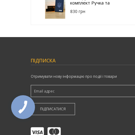
комплект Ручка та
Щоденник з
830 грн
гравіюванням
Тризуб PM232-
3B-43BLU
ПІДПИСКА
Отримувати нову інформацію про події і товари