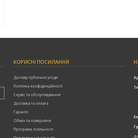
КОРИСНІ ПОСИЛАННЯ
Н
Договір публічної угоди
А
Політика конфіденційності
Т
Сервіс та обслуговування
Доставка та оплата
Гарантії
Em
Обмін та поверненя
Г
Програма лояльності
Ф
Продовження гарантії