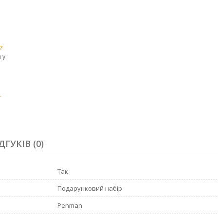
?
 у
r
ДГУКІВ (0)
Так
Подарунковий набір
Penman