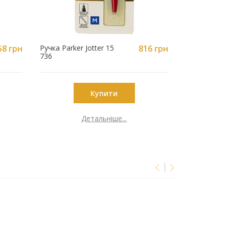
58 грн
Ручка Parker Jotter 15
816 грн
Чохол для р
736
Parker фіол
0003V
Купити
Детальніше...