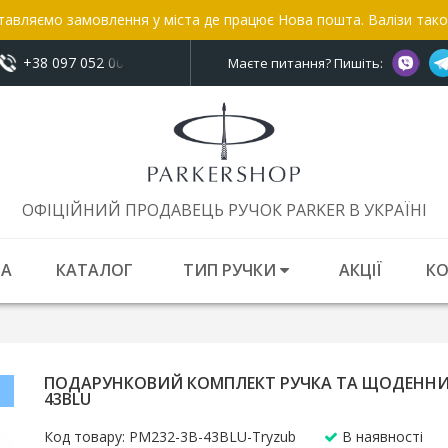
тавляємо замовлення у міста де працює Нова пошта. Валізи так
+38 097 052 00 52
показати номер
Маєте питання? Пишіть:
ОФІЦІЙНИЙ ПРОДАВЕЦЬ РУЧОК PARKER В УКРАЇНІ
НА
КАТАЛОГ
ТИП РУЧКИ
АКЦІЇ
К
ПОДАРУНКОВИЙ КОМПЛЕКТ РУЧКА ТА ЩОДЕННИК
43BLU
Код товару: PM232-3B-43BLU-Tryzub
В наявності