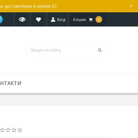
ож доставляємо в країни ЄС
×
Вхід
Кошик
0
ОНТАКТИ