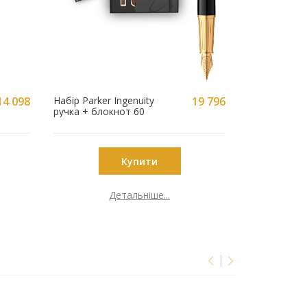
14 098
Набір Parker Ingenuity
19 796
Ручка Parker
ручка + блокнот 60
грн
грн
011b24
Купити
Детальніше...