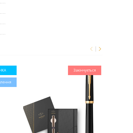
НКА
Закінчується
влення