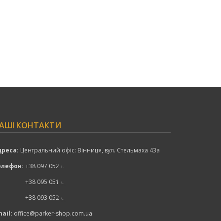
АШІ КОНТАКТИ
дреса:
Центральний офіс: Вінниця, вул. Стельмаха 43а
елефон:
+38 097 052 00 52
показати номер
+38 095 051 00 52
показати номер
+38 093 052 00 52
показати номер
ail:
office@parker-shop.com.ua