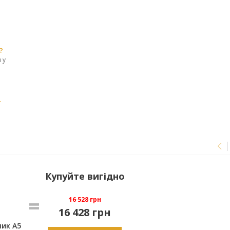
?
 у
r
Купуйте вигідно
16 528 грн
16 428
грн
ик A5