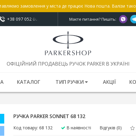
тавляємо замовлення у міста де працює Нова пошта. Валізи так
+38 097 052 00 52
показати номер
Маєте питання? Пишіть:
ОФІЦІЙНИЙ ПРОДАВЕЦЬ РУЧОК PARKER В УКРАЇНІ
НА
КАТАЛОГ
ТИП РУЧКИ
АКЦІЇ
К
РУЧКА PARKER SONNET 68 132
Код товару: 68 132
В наявності
Відгуків (0)