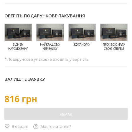
ОБЕРІТЬ ПОДАРУНКОВЕ ПАКУВАННЯ
З ДНЕМ
НАЙКРАЩОМУ
КОХАНОМУ
ПРОФЕСІОНАЛУ
НАРОДЖЕННЯ
КЕРІВНИКУ
СВОЄЇ СПРАВИ
* Подарункова упаковка входить у вартість
ЗАЛИШТЕ ЗАЯВКУ
816 грн
НЕМАЄ
В обрані
Маєте питання?