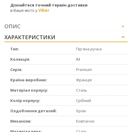
Дізнайтеся точний термін доставки
Viber
в Ваше місто у
ОПИС
+
ХАРАКТЕРИСТИКИ
+
Тип:
Пір'яна ручка
Колекція:
IM
Серія:
Premium
Країна-виробник:
Франція
Матеріал корпусу:
Сталь
Колір корпусу:
Срібний
Оздоблення деталей:
Хром
Механізм:
Ковпачок
Матеріал пера:
Сталь