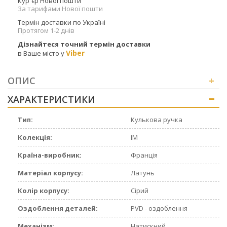
Кур`єр Нової пошти
За тарифами Нової пошти
Термін доставки по Україні
Протягом 1-2 днів
Дізнайтеся точний термін доставки
Viber
в Ваше місто у
ОПИС
+
ХАРАКТЕРИСТИКИ
+
Тип:
Кулькова ручка
Колекція:
IM
Країна-виробник:
Франція
Матеріал корпусу:
Латунь
Колір корпусу:
Сірий
Оздоблення деталей:
PVD - оздоблення
Механізм:
Натискний