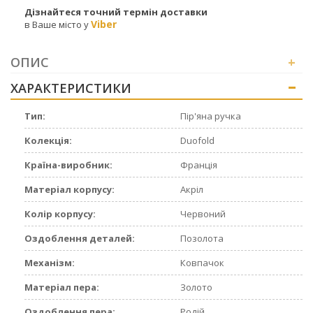
Дізнайтеся точний термін доставки
Viber
в Ваше місто у
ОПИС
+
ХАРАКТЕРИСТИКИ
+
Тип:
Пір'яна ручка
Колекція:
Duofold
Країна-виробник:
Франція
Матеріал корпусу:
Акріл
Колір корпусу:
Червоний
Оздоблення деталей:
Позолота
Механізм:
Ковпачок
Матеріал пера:
Золото
Оздоблення пера:
Родій