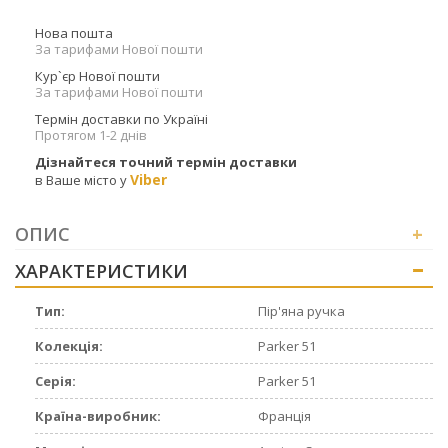
Нова пошта
За тарифами Нової пошти
Кур`єр Нової пошти
За тарифами Нової пошти
Термін доставки по Україні
Протягом 1-2 днів
Дізнайтеся точний термін доставки
Viber
в Ваше місто у
ОПИС
+
ХАРАКТЕРИСТИКИ
+
Тип:
Пір'яна ручка
Колекція:
Parker 51
Серія:
Parker 51
Країна-виробник:
Франція