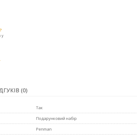
?
 у
r
ДГУКІВ (0)
Так
Подарунковий набір
Penman