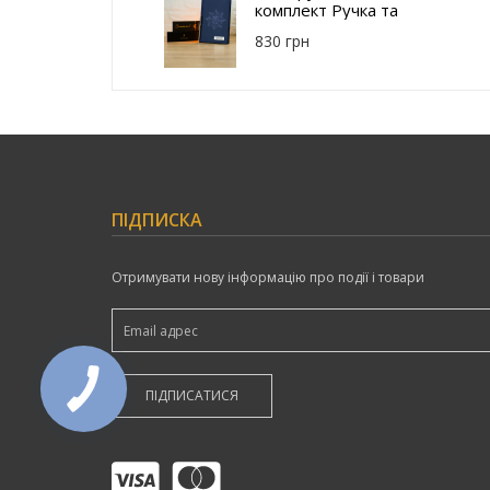
комплект Ручка та
Щоденник з
830 грн
гравіюванням
Поліція PM232-
3B-43BLU
ПІДПИСКА
Отримувати нову інформацію про події і товари