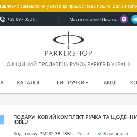
тавляємо замовлення у міста де працює Нова пошта. Валізи так
+38 097 052 00 52
показати номер
Маєте питання? Пишіть:
ОФІЦІЙНИЙ ПРОДАВЕЦЬ РУЧОК PARKER В УКРАЇНІ
НА
КАТАЛОГ
ТИП РУЧКИ
АКЦІЇ
К
ПОДАРУНКОВИЙ КОМПЛЕКТ РУЧКА ТА ЩОДЕННИК 
43BLU
Код товару: PM232-3B-43BLU-Police
В наявності