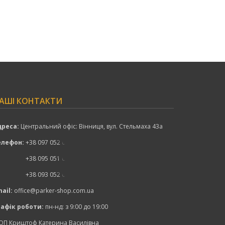
АШІ КОНТАКТИ
дреса:
Центральний офіс: Вінниця, вул. Стельмаха 43а
елефон:
+38 097 052 00 52
показати номер
+38 095 051 00 52
показати номер
+38 093 052 00 52
показати номер
ail:
office@parker-shop.com.ua
рафік роботи:
пн-нд: з 9:00 до 19:00
ОП Криштоф Катерина Василівна