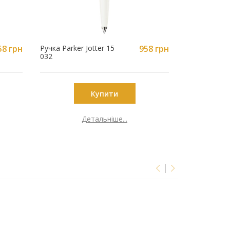
58 грн
Ручка Parker Jotter 15
958 грн
Подарунков
032
комплект Ру
Щоденник з
гравіювання
PM232-3B-4
Купити
Детальніше...