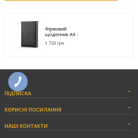
Фірмовий
щоденник A4 -
ЗСУ E580-05BK-
1 720 грн
ZSU
ПІДПИСКА
КОРИСНІ ПОСИЛАННЯ
НАШІ КОНТАКТИ